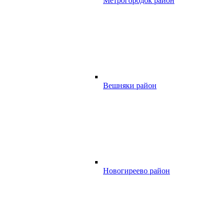
Метрогородок район
Вешняки район
Новогиреево район