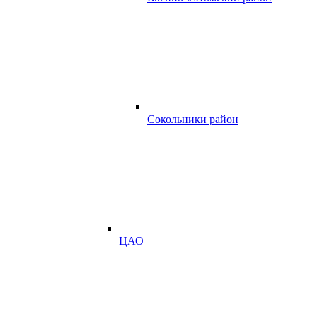
Сокольники район
ЦАО