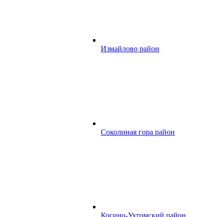
Измайлово район
Соколиная гора район
Косино-Ухтомский район