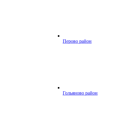
Перово район
Гольяново район