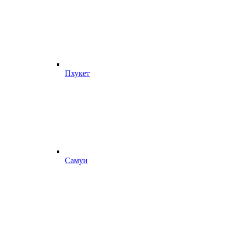
Пхукет
Самуи