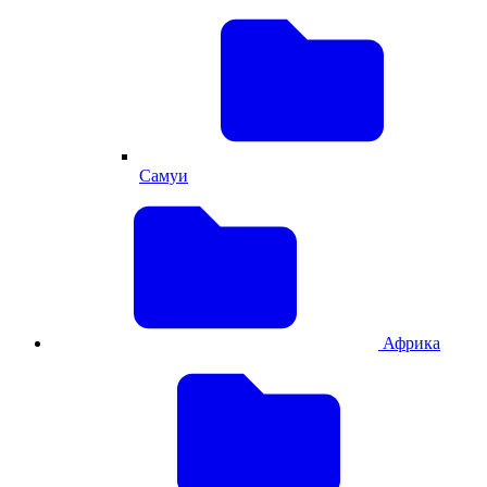
Самуи
Африка