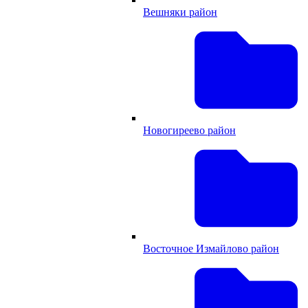
Вешняки район
Новогиреево район
Восточное Измайлово район