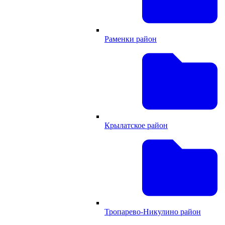
Раменки район
Крылатское район
Тропарево-Никулино район