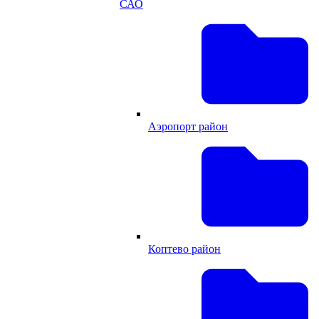
САО
Аэропорт район
Коптево район