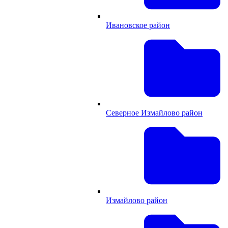
Ивановское район
Северное Измайлово район
Измайлово район