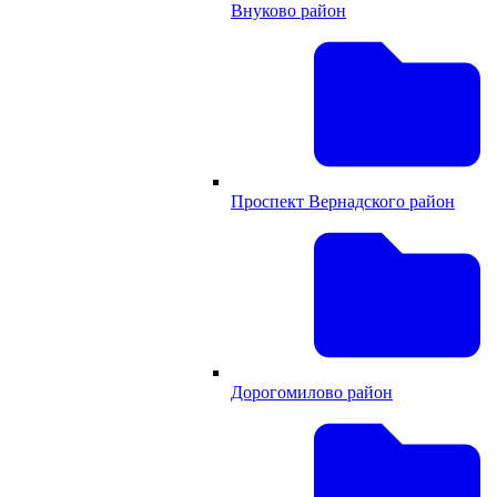
Внуково район
Проспект Вернадского район
Дорогомилово район