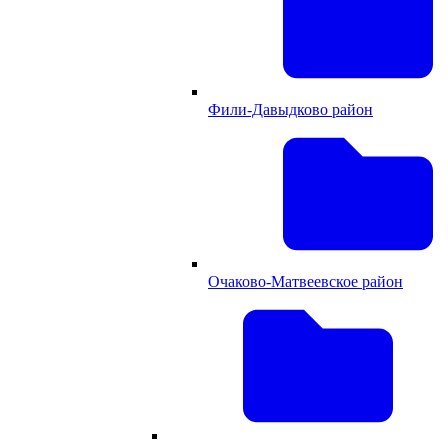
Фили-Давыдково район
Очаково-Матвеевское район