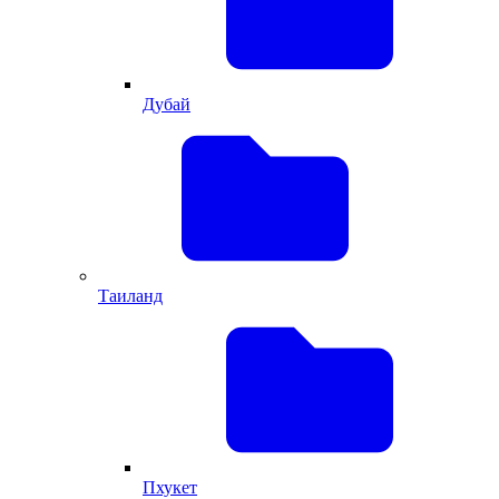
Дубай
Таиланд
Пхукет