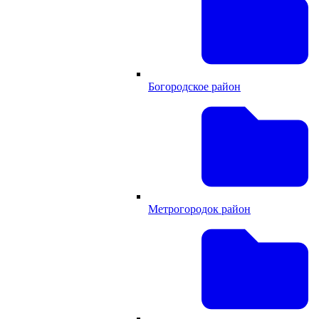
Богородское район
Метрогородок район