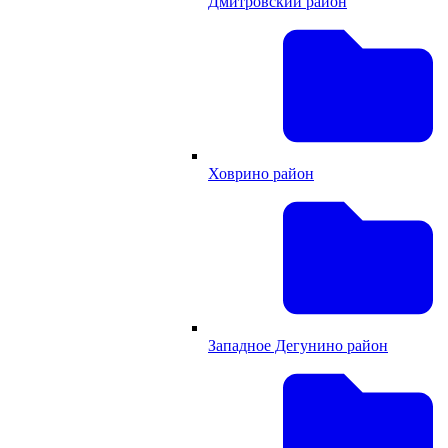
Дмитровский район
Ховрино район
Западное Дегунино район