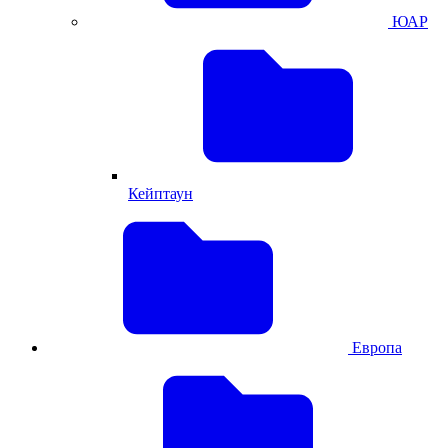
ЮАР
Кейптаун
Европа