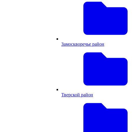
Замоскворечье район
Тверской район