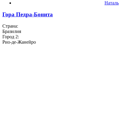
Наталь
Гора Педра-Бонита
Страна:
Бразилия
Город 2:
Рио-де-Жанейро