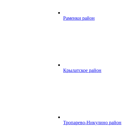
Раменки район
Крылатское район
Тропарево-Никулино район