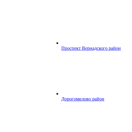
Проспект Вернадского район
Дорогомилово район