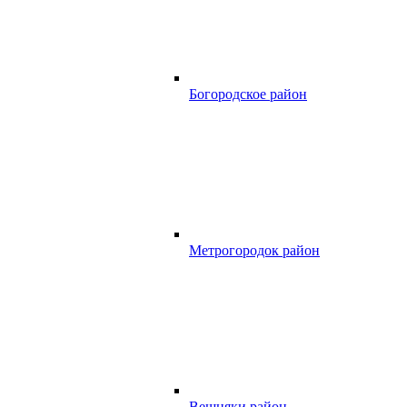
Богородское район
Метрогородок район
Вешняки район