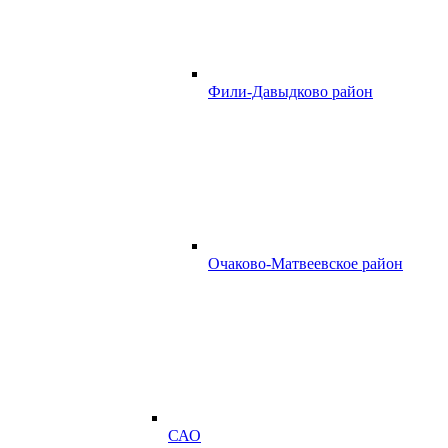
Фили-Давыдково район
Очаково-Матвеевское район
САО