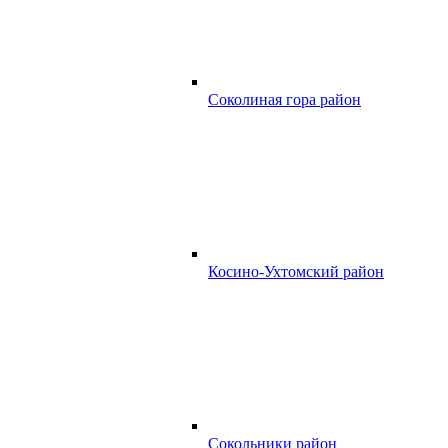
Соколиная гора район
Косино-Ухтомский район
Сокольники район