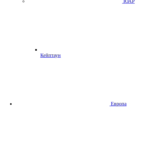
ЮАР
Кейптаун
Европа