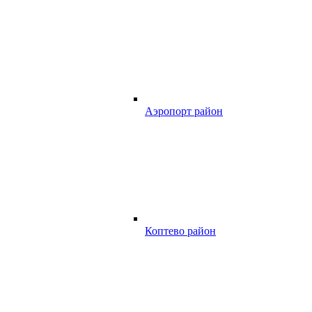
Аэропорт район
Коптево район