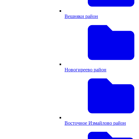
Вешняки район
Новогиреево район
Восточное Измайлово район