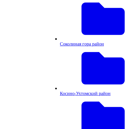
Соколиная гора район
Косино-Ухтомский район