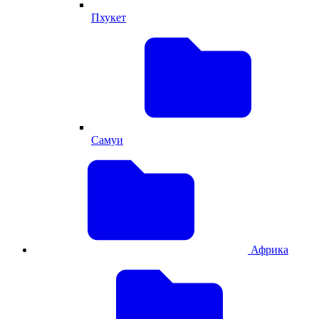
Пхукет
Самуи
Африка