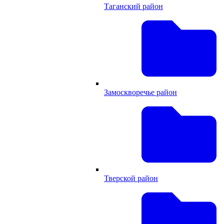
Таганский район
Замоскворечье район
Тверской район