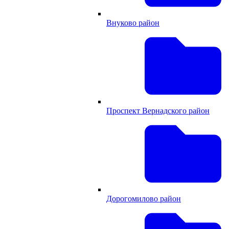
Внуково район
Проспект Вернадского район
Дорогомилово район