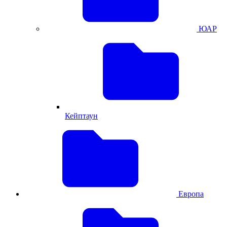
ЮАР
Кейптаун
Европа