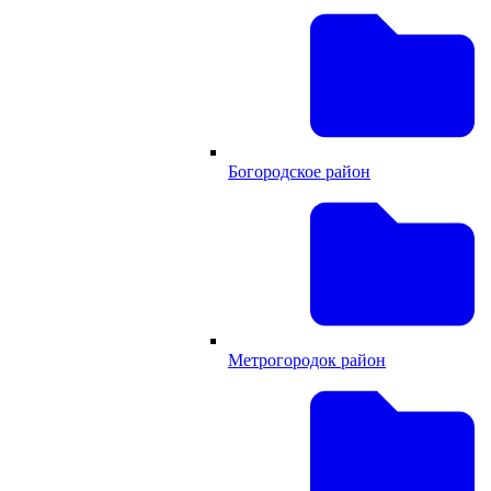
Богородское район
Метрогородок район