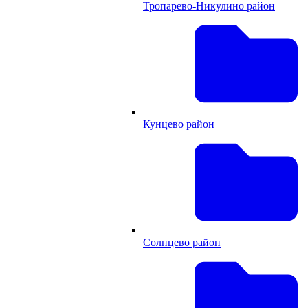
Тропарево-Никулино район
Кунцево район
Солнцево район