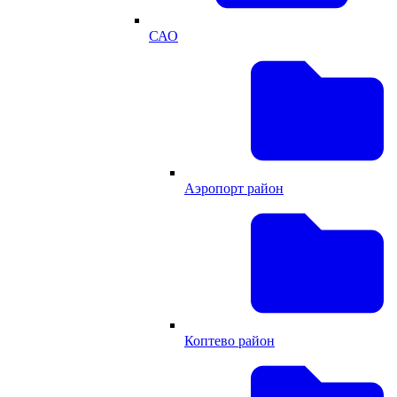
САО
Аэропорт район
Коптево район