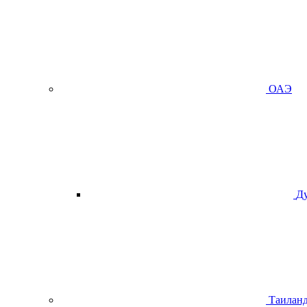
ОАЭ
Д
Таилан