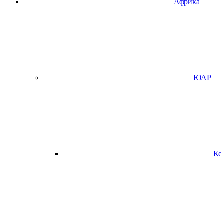
Африка
ЮАР
К