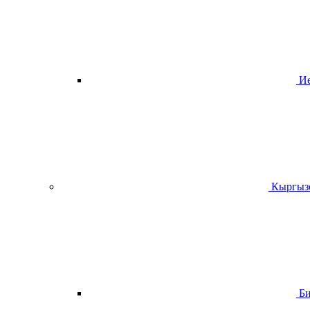
И
Кыргыз
Б