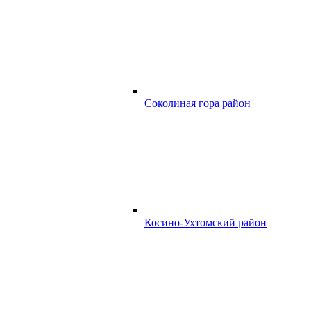
Соколиная гора район
Косино-Ухтомский район