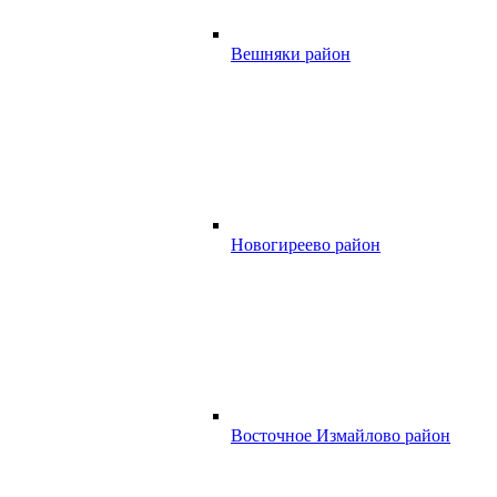
Вешняки район
Новогиреево район
Восточное Измайлово район