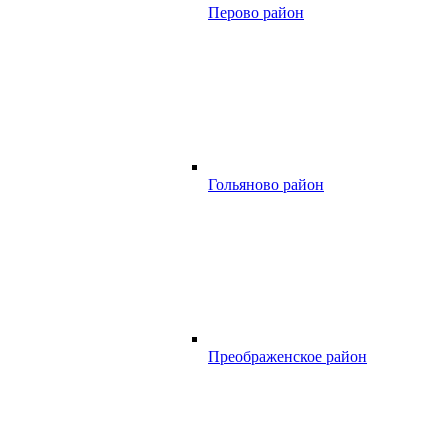
Перово район
Гольяново район
Преображенское район