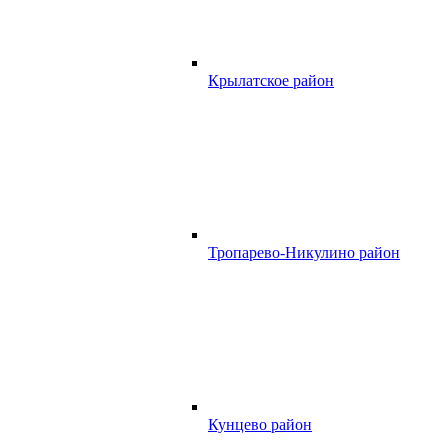
Крылатское район
Тропарево-Никулино район
Кунцево район