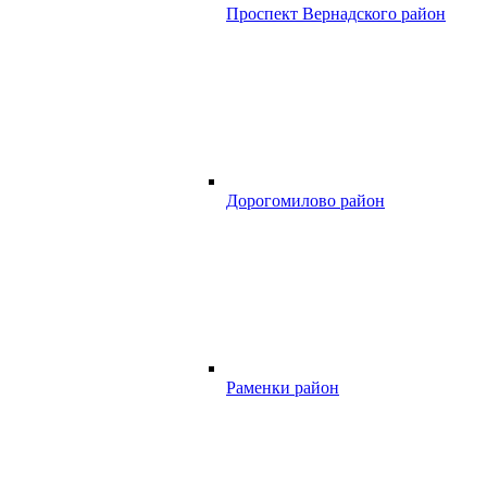
Проспект Вернадского район
Дорогомилово район
Раменки район