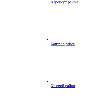
Аэропорт район
Коптево район
Беговой район