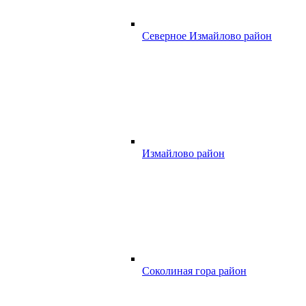
Северное Измайлово район
Измайлово район
Соколиная гора район