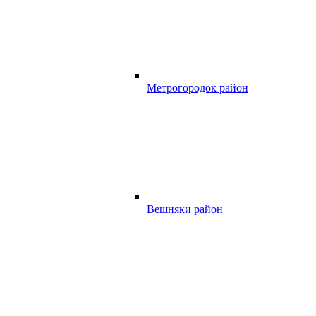
Метрогородок район
Вешняки район