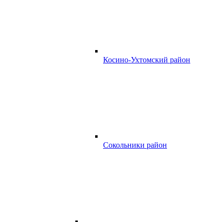
Косино-Ухтомский район
Сокольники район